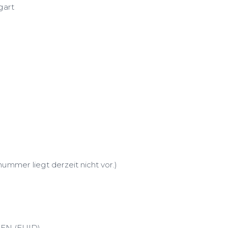
gart
ummer liegt derzeit nicht vor.)
N (EUID)